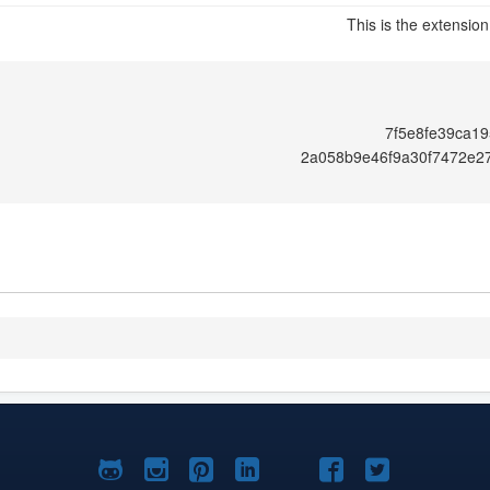
This is the extensio
7f5e8fe39ca19
2a058b9e46f9a30f7472e2
Joomla!
Joomla!
Joomla!
Joomla!
Joomla!
Joomla!
Joomla!