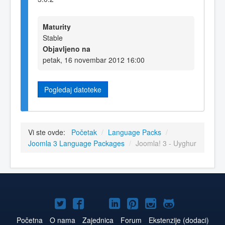
Maturity
Stable
Objavljeno na
petak, 16 novembar 2012 16:00
Pogledaj datoteke
Vi ste ovde:
Početak
/
Language Packs
/
Joomla 3 Language Packages
/
Joomla! 3 - Uyghur
Joomla!
Joomla!
Joomla!
Joomla!
Joomla!
Joomla!
Joomla!
na
na
na
naLinkedIn
na
na
na
Početna
O nama
Zajednica
Forum
Ekstenzije (dodaci)