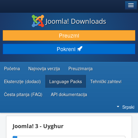
®
JOOMLA!
Joomla! Downloads
PREUZIMANJE I PROŠIRENJA (EKSTENZIJE)
Preuzmi
OTKRIJTE I NAUČITE
Pokreni
ZAJEDNICA I PODRŠKA
RESURSI ZA RAZVOJ
Početna
Najnovija verzija
Preuzimanja
Ekstenzije (dodaci)
Language Packs
Tehnički zahtevi
Česta pitanja (FAQ)
API dokumentacija
Srpski
Joomla! 3 - Uyghur