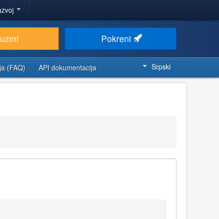
azvoj
euzmi
Pokreni
Srpski
ja (FAQ)
API dokumentacija