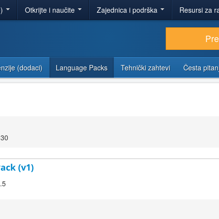
e)
Otkrijte i naučite
Zajednica i podrška
Resursi za r
Pr
nzije (dodaci)
Language Packs
Tehnički zahtevi
Česta pitan
:30
ack (v1)
.5