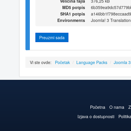
Veličina fajla
376,25 kB
MD5 potpis
6b359ea9dc57d779b
SHA1 potpis
a146bb1f798eccaad
Environments
Joomla! 3 Translation
Preuzmi sada
Vi ste ovde:
Početak
/
Language Packs
/
Joomla 
Početna
O nama
Z
Izjava o dostupnosti
Politik