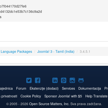
b7f044170d27fe6
9d4132dc1e53b7c136c9a2d
s
3 Language Packages
/
Joomla! 3 - Tamil (India)
/
3.4.5.1
Joomla!
Joomla!
Joomla!
Joomla!
Joomla!
Joomla!
Joomla!
na
na
na
naLinkedIn
na
na
na
ajednica
Forum
Ekstenzije (dodaci)
Services
Dokumentacija
Pr
Twitteru
Facebooku
YouTube
Pinterest
Instagram
GitHub
a privatnosti
Cookie Policy
Sponsor Joomla! with $5
Help Translate
© 2005 - 2026
Open Source Matters, Inc.
Sva prava zadržana.