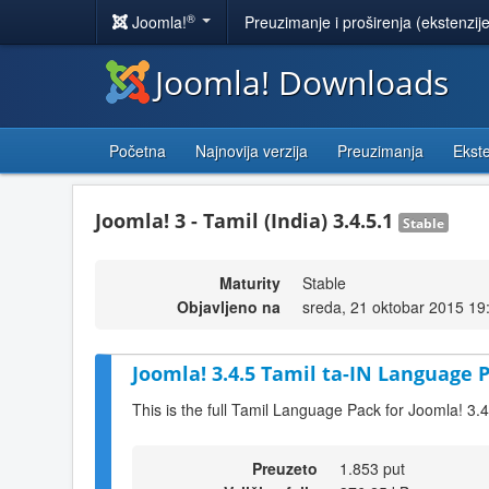
®
Joomla!
Preuzimanje i proširenja (ekstenzij
Joomla! Downloads
Početna
Najnovija verzija
Preuzimanja
Ekste
Joomla! 3 - Tamil (India) 3.4.5.1
Stable
Maturity
Stable
Objavljeno na
sreda, 21 oktobar 2015 19
Joomla! 3.4.5 Tamil ta-IN Language P
This is the full Tamil Language Pack for Joomla! 3.4
Preuzeto
1.853 put