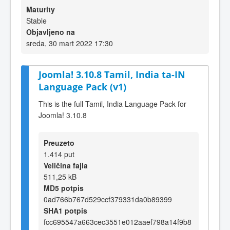
Maturity
Stable
Objavljeno na
sreda, 30 mart 2022 17:30
Joomla! 3.10.8 Tamil, India ta-IN
Language Pack (v1)
This is the full Tamil, India Language Pack for
Joomla! 3.10.8
Preuzeto
1.414 put
Veličina fajla
511,25 kB
MD5 potpis
0ad766b767d529ccf379331da0b89399
SHA1 potpis
fcc695547a663cec3551e012aaef798a14f9b8