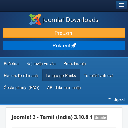
®
JOOMLA!
Joomla! Downloads
PREUZIMANJE I PROŠIRENJA (EKSTENZIJE)
Preuzmi
OTKRIJTE I NAUČITE
Pokreni
ZAJEDNICA I PODRŠKA
RESURSI ZA RAZVOJ
Početna
Najnovija verzija
Preuzimanja
Ekstenzije (dodaci)
Language Packs
Tehnički zahtevi
Česta pitanja (FAQ)
API dokumentacija
Srpski
Joomla! 3 - Tamil (India) 3.10.8.1
Stable