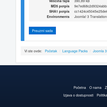
Veličina fajla
390,89 kB
MD5 potpis
9e7ed68c2d9324abb
SHA1 potpis
cc1424c45045e25de
Environments
Joomla! 3 Translation
Preuzmi sada
Vi ste ovde:
Početak
/
Language Packs
/
Joomla 
Početna
O nama
Z
Izjava o dostupnosti
Politik