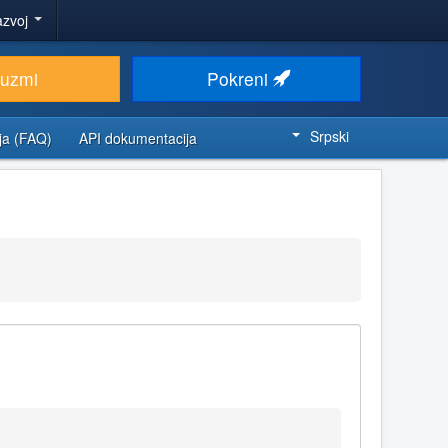
azvoj
euzmi
Pokreni
Srpski
ja (FAQ)
API dokumentacija