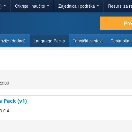
e)
Otkrijte i naučite
Zajednica i podrška
Resursi za r
Pr
nzije (dodaci)
Language Packs
Tehnički zahtevi
Česta pitan
23:00
e Pack (v1)
3.9.4