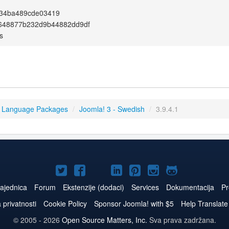
34ba489cde03419
648877b232d9b44882dd9df
s
3 Language Packages
/
Joomla! 3 - Swedish
/
3.9.4.1
Joomla!
Joomla!
Joomla!
Joomla!
Joomla!
Joomla!
Joomla!
na
na
na
naLinkedIn
na
na
na
ajednica
Forum
Ekstenzije (dodaci)
Services
Dokumentacija
Pr
Twitteru
Facebooku
YouTube
Pinterest
Instagram
GitHub
a privatnosti
Cookie Policy
Sponsor Joomla! with $5
Help Translate
© 2005 - 2026
Open Source Matters, Inc.
Sva prava zadržana.