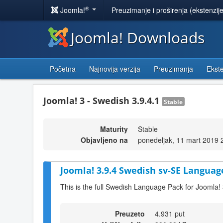
®
Joomla!
Preuzimanje i proširenja (ekstenzij
Joomla! Downloads
Početna
Najnovija verzija
Preuzimanja
Ekste
Joomla! 3 - Swedish 3.9.4.1
Stable
Maturity
Stable
Objavljeno na
ponedeljak, 11 mart 2019 
Joomla! 3.9.4 Swedish sv-SE Languag
This is the full Swedish Language Pack for Joomla! 
Preuzeto
4.931 put