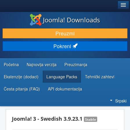
®
JOOMLA!
Joomla! Downloads
PREUZIMANJE I PROŠIRENJA (EKSTENZIJE)
Preuzmi
OTKRIJTE I NAUČITE
Pokreni
ZAJEDNICA I PODRŠKA
RESURSI ZA RAZVOJ
Početna
Najnovija verzija
Preuzimanja
Ekstenzije (dodaci)
Language Packs
Tehnički zahtevi
Česta pitanja (FAQ)
API dokumentacija
Srpski
Joomla! 3 - Swedish 3.9.23.1
Stable