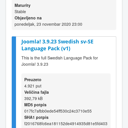
Maturity
Stable
Objavljeno na
ponedeljak, 23 novembar 2020 23:00
Joomla! 3.9.23 Swedish sv-SE
Language Pack (v1)
This is the full Swedish Language Pack for
Joomla! 3.9.23
Preuzeto
4.921 put
Veličina fajla
392,79 kB
MD5 potpis
017fc7afbb0ede54ff530c24c3710e55
SHA1 potpis
f2016768fc6ea181152de4914935d81e5fd403