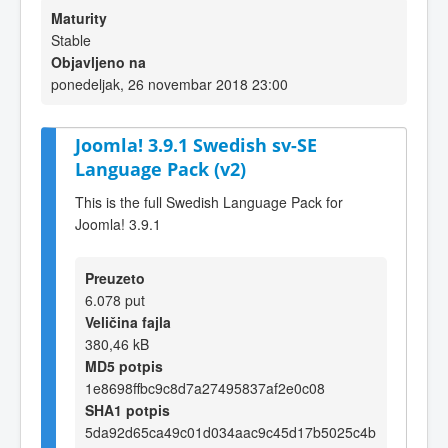
Maturity
Stable
Objavljeno na
ponedeljak, 26 novembar 2018 23:00
Joomla! 3.9.1 Swedish sv-SE
Language Pack (v2)
This is the full Swedish Language Pack for
Joomla! 3.9.1
Preuzeto
6.078 put
Veličina fajla
380,46 kB
MD5 potpis
1e8698ffbc9c8d7a27495837af2e0c08
SHA1 potpis
5da92d65ca49c01d034aac9c45d17b5025c4b