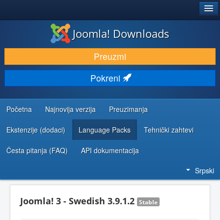
®
JOOMLA!
Joomla! Downloads
PREUZIMANJE I PROŠIRENJA (EKSTENZIJE)
Preuzmi
OTKRIJTE I NAUČITE
Pokreni
ZAJEDNICA I PODRŠKA
RESURSI ZA RAZVOJ
Početna
Najnovija verzija
Preuzimanja
Ekstenzije (dodaci)
Language Packs
Tehnički zahtevi
Česta pitanja (FAQ)
API dokumentacija
Srpski
Joomla! 3 - Swedish 3.9.1.2
Stable