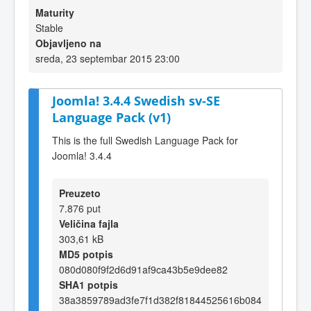
Maturity
Stable
Objavljeno na
sreda, 23 septembar 2015 23:00
Joomla! 3.4.4 Swedish sv-SE
Language Pack (v1)
This is the full Swedish Language Pack for
Joomla! 3.4.4
Preuzeto
7.876 put
Veličina fajla
303,61 kB
MD5 potpis
080d080f9f2d6d91af9ca43b5e9dee82
SHA1 potpis
38a3859789ad3fe7f1d382f81844525616b084