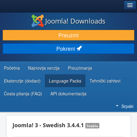
®
JOOMLA!
Joomla! Downloads
PREUZIMANJE I PROŠIRENJA (EKSTENZIJE)
Preuzmi
OTKRIJTE I NAUČITE
Pokreni
ZAJEDNICA I PODRŠKA
RESURSI ZA RAZVOJ
Početna
Najnovija verzija
Preuzimanja
Ekstenzije (dodaci)
Language Packs
Tehnički zahtevi
Česta pitanja (FAQ)
API dokumentacija
Srpski
Joomla! 3 - Swedish 3.4.4.1
Stable