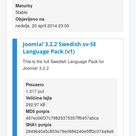
Maturity
Stable
Objavljeno na
nedelja, 20 april 2014 23:00
Joomla! 3.2.2 Swedish sv-SE
Language Pack (v1)
This is the full Swedish Language Pack for
Joomla! 3.2.2
Preuzeto
1.317 put
Veličina fajla
292,97 kB
MD5 potpis
487ec06f37c79825375357ff5457abca
SHA1 potpis
284964045c853e79e0886240e5fff2c374a9a9