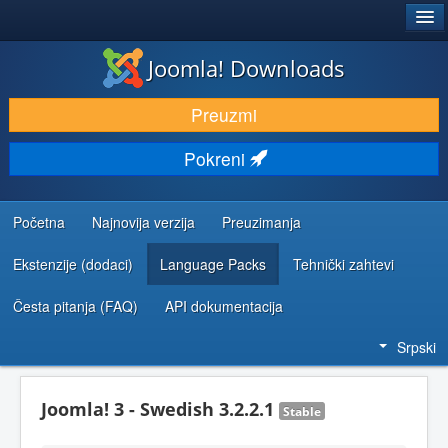
®
JOOMLA!
Joomla! Downloads
PREUZIMANJE I PROŠIRENJA (EKSTENZIJE)
Preuzmi
OTKRIJTE I NAUČITE
Pokreni
ZAJEDNICA I PODRŠKA
RESURSI ZA RAZVOJ
Početna
Najnovija verzija
Preuzimanja
Ekstenzije (dodaci)
Language Packs
Tehnički zahtevi
Česta pitanja (FAQ)
API dokumentacija
Srpski
Joomla! 3 - Swedish 3.2.2.1
Stable