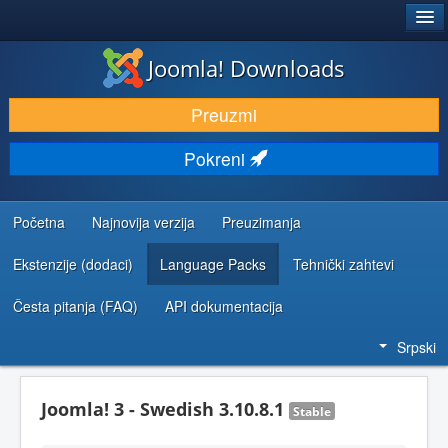
®
JOOMLA!
Joomla! Downloads
PREUZIMANJE I PROŠIRENJA (EKSTENZIJE)
Preuzmi
OTKRIJTE I NAUČITE
Pokreni
ZAJEDNICA I PODRŠKA
RESURSI ZA RAZVOJ
Početna
Najnovija verzija
Preuzimanja
Ekstenzije (dodaci)
Language Packs
Tehnički zahtevi
Česta pitanja (FAQ)
API dokumentacija
Srpski
Joomla! 3 - Swedish 3.10.8.1
Stable