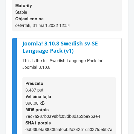
Maturity
Stable
Objavljeno na
četvrtak, 31 mart 2022 12:54
Joomla! 3.10.8 Swedish sv-SE
Language Pack (v1)
This is the full Swedish Language Pack for
Joomla! 3.10.8
Preuzeto
3.487 put
Veličina fajla
396,08 kB
MD5 potpis
7ec7a267b0a99bfc03db6da53be9bae4
SHA1 potpis
0db3924a8880f5af0bb2d34251c5027fde5b7a