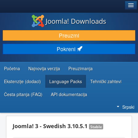
®
JOOMLA!
Joomla! Downloads
PREUZIMANJE I PROŠIRENJA (EKSTENZIJE)
Preuzmi
OTKRIJTE I NAUČITE
Pokreni
ZAJEDNICA I PODRŠKA
RESURSI ZA RAZVOJ
Početna
Najnovija verzija
Preuzimanja
Ekstenzije (dodaci)
Language Packs
Tehnički zahtevi
Česta pitanja (FAQ)
API dokumentacija
Srpski
Joomla! 3 - Swedish 3.10.5.1
Stable