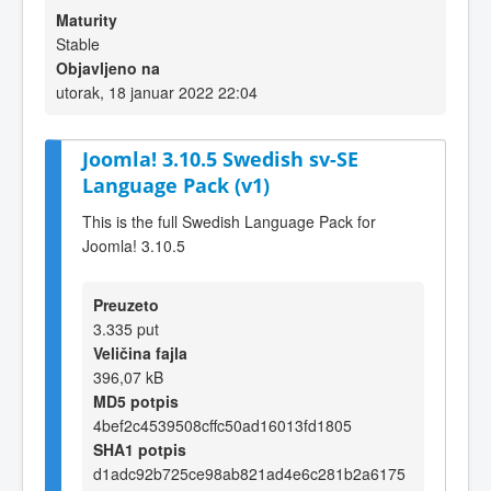
Maturity
Stable
Objavljeno na
utorak, 18 januar 2022 22:04
Joomla! 3.10.5 Swedish sv-SE
Language Pack (v1)
This is the full Swedish Language Pack for
Joomla! 3.10.5
Preuzeto
3.335 put
Veličina fajla
396,07 kB
MD5 potpis
4bef2c4539508cffc50ad16013fd1805
SHA1 potpis
d1adc92b725ce98ab821ad4e6c281b2a6175