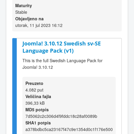
Maturity
Stable
Objavljeno na
utorak, 11 jul 2023 16:12
Joomla! 3.10.12 Swedish sv-SE
Language Pack (v1)
This is the full Swedish Language Pack for
Joomla! 3.10.12
Preuzeto
4.082 put
Veličina fajla
396,33 kB
MD5 potpis
7d5062c2c306d4f9fddc18c28af0089b
SHA1 potpis
a378bdbc5ca23167f47c9e1354d0c1f176e500