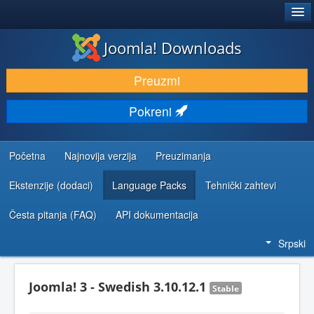
®
JOOMLA!
Joomla! Downloads
PREUZIMANJE I PROŠIRENJA (EKSTENZIJE)
Preuzmi
OTKRIJTE I NAUČITE
Pokreni
ZAJEDNICA I PODRŠKA
RESURSI ZA RAZVOJ
Početna
Najnovija verzija
Preuzimanja
Ekstenzije (dodaci)
Language Packs
Tehnički zahtevi
Česta pitanja (FAQ)
API dokumentacija
Srpski
Joomla! 3 - Swedish 3.10.12.1
Stable