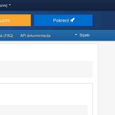
azvoj
euzmi
Pokreni
Srpski
ja (FAQ)
API dokumentacija