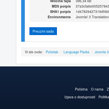
Veličina fajla
396,34 kB
MD5 potpis
37a3cfa6e005257843
SHA1 potpis
1d47829427319d59d
Environments
Joomla! 3 Translation
Preuzmi sada
Vi ste ovde:
Početak
/
Language Packs
/
Joomla 
Početna
O nama
Z
Izjava o dostupnosti
Politik