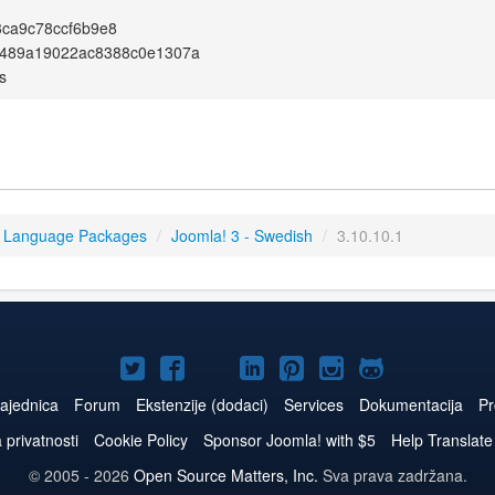
ca9c78ccf6b9e8
489a19022ac8388c0e1307a
s
3 Language Packages
/
Joomla! 3 - Swedish
/
3.10.10.1
Joomla!
Joomla!
Joomla!
Joomla!
Joomla!
Joomla!
Joomla!
na
na
na
naLinkedIn
na
na
na
ajednica
Forum
Ekstenzije (dodaci)
Services
Dokumentacija
Pr
Twitteru
Facebooku
YouTube
Pinterest
Instagram
GitHub
a privatnosti
Cookie Policy
Sponsor Joomla! with $5
Help Translate
© 2005 - 2026
Open Source Matters, Inc.
Sva prava zadržana.