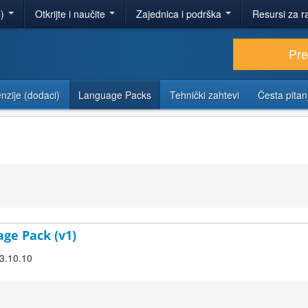
e)
Otkrijte i naučite
Zajednica i podrška
Resursi za r
Pr
nzije (dodaci)
Language Packs
Tehnički zahtevi
Česta pitan
age Pack (v1)
 3.10.10