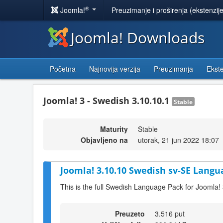
®
Joomla!
Preuzimanje i proširenja (ekstenzij
Joomla! Downloads
Početna
Najnovija verzija
Preuzimanja
Ekste
Joomla! 3 - Swedish 3.10.10.1
Stable
Maturity
Stable
Objavljeno na
utorak, 21 jun 2022 18:07
Joomla! 3.10.10 Swedish sv-SE Langu
This is the full Swedish Language Pack for Joomla!
Preuzeto
3.516 put