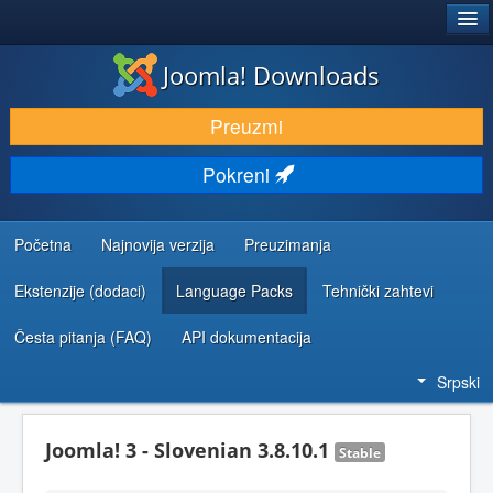
®
JOOMLA!
Joomla! Downloads
PREUZIMANJE I PROŠIRENJA (EKSTENZIJE)
Preuzmi
OTKRIJTE I NAUČITE
Pokreni
ZAJEDNICA I PODRŠKA
RESURSI ZA RAZVOJ
Početna
Najnovija verzija
Preuzimanja
Ekstenzije (dodaci)
Language Packs
Tehnički zahtevi
Česta pitanja (FAQ)
API dokumentacija
Srpski
Joomla! 3 - Slovenian 3.8.10.1
Stable