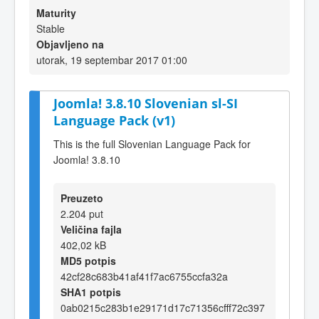
Maturity
Stable
Objavljeno na
utorak, 19 septembar 2017 01:00
Joomla! 3.8.10 Slovenian sl-SI
Language Pack (v1)
This is the full Slovenian Language Pack for
Joomla! 3.8.10
Preuzeto
2.204 put
Veličina fajla
402,02 kB
MD5 potpis
42cf28c683b41af41f7ac6755ccfa32a
SHA1 potpis
0ab0215c283b1e29171d17c71356cfff72c397