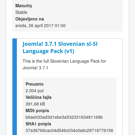
Maturity
Stable
Objavljeno na
sreda, 26 april 2017 01:00
Joomla! 3.7.1 Slovenian sl-SI
Language Pack (v1)
This is the full Slovenian Language Pack for
Joomla! 3.7.1
Preuzeto
2.004 put
Veličina fajla
391,68 kB
MD5 potpis
b6ae033ad3d1ebe3a53233163481169b
SHA1 potpis
37a36766cac04d546c034c0a6c29718776156