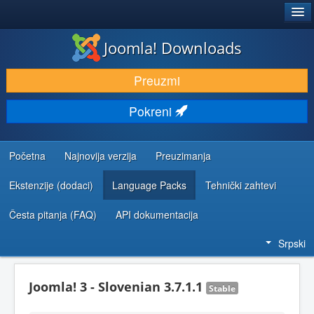
®
JOOMLA!
Joomla! Downloads
PREUZIMANJE I PROŠIRENJA (EKSTENZIJE)
Preuzmi
OTKRIJTE I NAUČITE
Pokreni
ZAJEDNICA I PODRŠKA
RESURSI ZA RAZVOJ
Početna
Najnovija verzija
Preuzimanja
Ekstenzije (dodaci)
Language Packs
Tehnički zahtevi
Česta pitanja (FAQ)
API dokumentacija
Srpski
Joomla! 3 - Slovenian 3.7.1.1
Stable