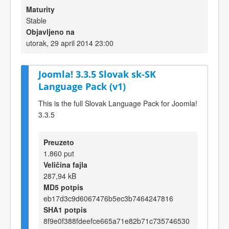
Maturity
Stable
Objavljeno na
utorak, 29 april 2014 23:00
Joomla! 3.3.5 Slovak sk-SK
Language Pack (v1)
This is the full Slovak Language Pack for Joomla!
3.3.5
Preuzeto
1.860 put
Veličina fajla
287,94 kB
MD5 potpis
eb17d3c9d6067476b5ec3b7464247816
SHA1 potpis
8f9e0f388fdeefce665a71e82b71c735746530