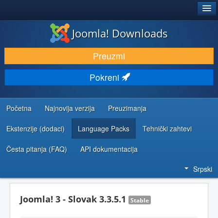
®
JOOMLA!
Joomla! Downloads
PREUZIMANJE I PROŠIRENJA (EKSTENZIJE)
Preuzmi
OTKRIJTE I NAUČITE
Pokreni
ZAJEDNICA I PODRŠKA
RESURSI ZA RAZVOJ
Početna
Najnovija verzija
Preuzimanja
Ekstenzije (dodaci)
Language Packs
Tehnički zahtevi
Česta pitanja (FAQ)
API dokumentacija
Srpski
Joomla! 3 - Slovak 3.3.5.1
Stable