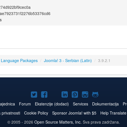
274d922bf9cec0a
ae7923731f2276b53376cd6
s
3 Language Packages
/
Joomla! 3 - Serbian (Latin)
/
3.9.2.1
Joomla!
Joomla!
Joomla!
Joomla!
Joomla!
Joomla!
Joomla!
na
na
na
naLinkedIn
na
na
na
ajednica
Forum
Ekstenzije (dodaci)
Services
Dokumentacija
Pr
Twitteru
Facebooku
YouTube
Pinterest
Instagram
GitHub
a privatnosti
Cookie Policy
Sponsor Joomla! with $5
Help Translate
© 2005 - 2026
Open Source Matters, Inc.
Sva prava zadržana.