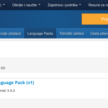
e)
Otkrijte i naučite
Zajednica i podrška
Resursi za r
Pr
nzije (dodaci)
Language Packs
Tehnički zahtevi
Česta pitan
3:00
nguage Pack (v1)
mla! 3.9.2