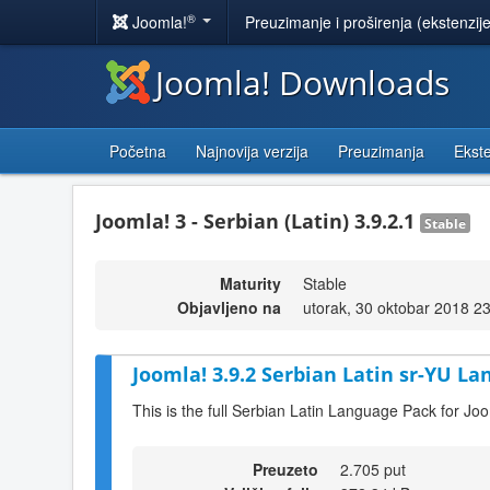
®
Joomla!
Preuzimanje i proširenja (ekstenzij
Joomla! Downloads
Početna
Najnovija verzija
Preuzimanja
Ekste
Joomla! 3 - Serbian (Latin) 3.9.2.1
Stable
Maturity
Stable
Objavljeno na
utorak, 30 oktobar 2018 2
Joomla! 3.9.2 Serbian Latin sr-YU La
This is the full Serbian Latin Language Pack for Joo
Preuzeto
2.705 put