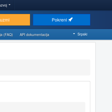
azvoj
euzmi
Pokreni
Srpski
ja (FAQ)
API dokumentacija