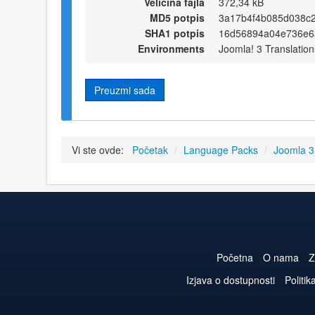
Veličina fajla
372,34 kB
MD5 potpis
3a17b4f4b085d038c
SHA1 potpis
16d56894a04e736e6
Environments
Joomla! 3 Translation
Preuzmi sada
Vi ste ovde:
Početak
/
Language Packs
/
Joomla 
Početna
O nama
Z
Izjava o dostupnosti
Politik