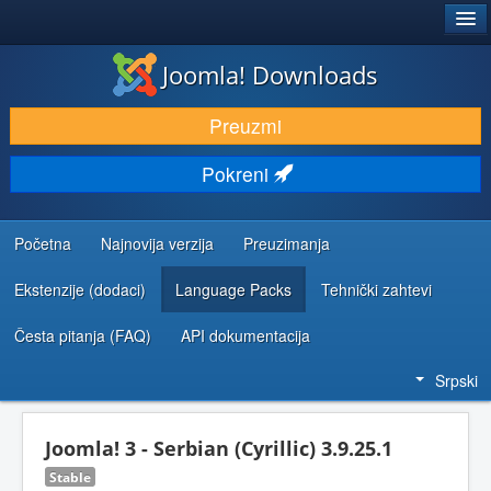
®
JOOMLA!
Joomla! Downloads
PREUZIMANJE I PROŠIRENJA (EKSTENZIJE)
Preuzmi
OTKRIJTE I NAUČITE
Pokreni
ZAJEDNICA I PODRŠKA
RESURSI ZA RAZVOJ
Početna
Najnovija verzija
Preuzimanja
Ekstenzije (dodaci)
Language Packs
Tehnički zahtevi
Česta pitanja (FAQ)
API dokumentacija
Srpski
Joomla! 3 - Serbian (Cyrillic) 3.9.25.1
Stable