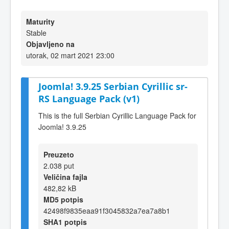
Maturity
Stable
Objavljeno na
utorak, 02 mart 2021 23:00
Joomla! 3.9.25 Serbian Cyrillic sr-
RS Language Pack (v1)
This is the full Serbian Cyrillic Language Pack for
Joomla! 3.9.25
Preuzeto
2.038 put
Veličina fajla
482,82 kB
MD5 potpis
42498f9835eaa91f3045832a7ea7a8b1
SHA1 potpis