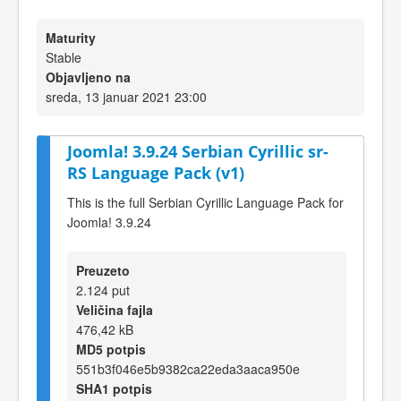
Maturity
Stable
Objavljeno na
sreda, 13 januar 2021 23:00
Joomla! 3.9.24 Serbian Cyrillic sr-
RS Language Pack (v1)
This is the full Serbian Cyrillic Language Pack for
Joomla! 3.9.24
Preuzeto
2.124 put
Veličina fajla
476,42 kB
MD5 potpis
551b3f046e5b9382ca22eda3aaca950e
SHA1 potpis