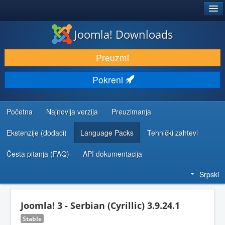
®
JOOMLA!
Joomla! Downloads
PREUZIMANJE I PROŠIRENJA (EKSTENZIJE)
Preuzmi
OTKRIJTE I NAUČITE
Pokreni
ZAJEDNICA I PODRŠKA
RESURSI ZA RAZVOJ
Početna
Najnovija verzija
Preuzimanja
Ekstenzije (dodaci)
Language Packs
Tehnički zahtevi
Česta pitanja (FAQ)
API dokumentacija
Srpski
Joomla! 3 - Serbian (Cyrillic) 3.9.24.1
Stable