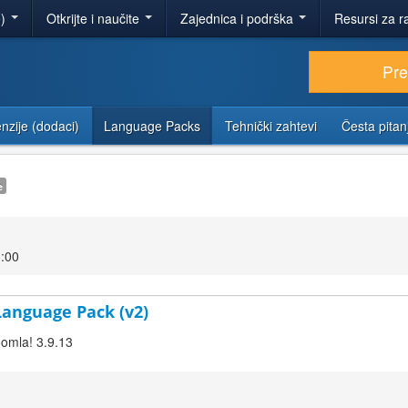
e)
Otkrijte i naučite
Zajednica i podrška
Resursi za r
Pr
nzije (dodaci)
Language Packs
Tehnički zahtevi
Česta pitan
e
3:00
 Language Pack (v2)
oomla! 3.9.13