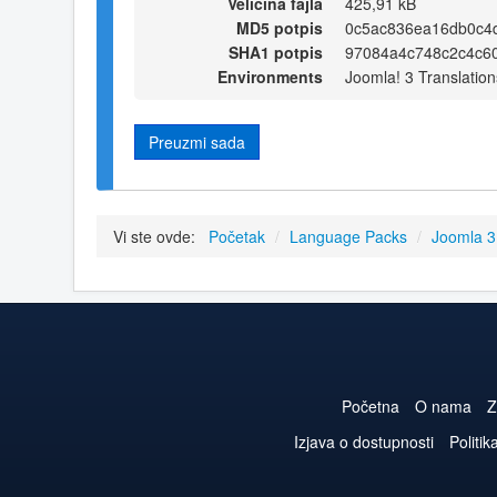
Veličina fajla
425,91 kB
MD5 potpis
0c5ac836ea16db0c4
SHA1 potpis
97084a4c748c2c4c6
Environments
Joomla! 3 Translation
Preuzmi sada
Vi ste ovde:
Početak
/
Language Packs
/
Joomla 
Početna
O nama
Z
Izjava o dostupnosti
Politik