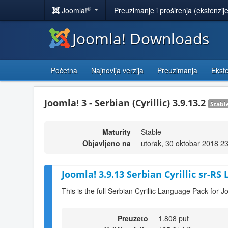
®
Joomla!
Preuzimanje i proširenja (ekstenzij
Joomla! Downloads
Početna
Najnovija verzija
Preuzimanja
Ekste
Joomla! 3 - Serbian (Cyrillic) 3.9.13.2
Stabl
Maturity
Stable
Objavljeno na
utorak, 30 oktobar 2018 2
Joomla! 3.9.13 Serbian Cyrillic sr-RS
This is the full Serbian Cyrillic Language Pack for J
Preuzeto
1.808 put