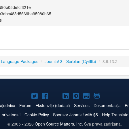
d90b05defcf321e
03dbc483d5669ba95080b65
s
3 Language Packages
/
Joomla! 3 - Serbian (Cyrillic)
/
3.9.13.2
Joomla!
Joomla!
Joomla!
Joomla!
Joomla!
Joomla!
Joomla!
na
na
na
naLinkedIn
na
na
na
ajednica
Forum
Ekstenzije (dodaci)
Services
Dokumentacija
Pr
Twitteru
Facebooku
YouTube
Pinterest
Instagram
GitHub
a privatnosti
Cookie Policy
Sponsor Joomla! with $5
Help Translate
© 2005 - 2026
Open Source Matters, Inc.
Sva prava zadržana.