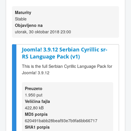
Maturity
Stable
Objavljeno na
utorak, 30 oktobar 2018 23:00
Joomla! 3.9.12 Serbian Cyrillic sr-
RS Language Pack (v1)
This is the full Serbian Cyrillic Language Pack for
Joomla! 3.9.12
Preuzeto
1.950 put
Veličina fajla
422,80 kB
MD5 potpis
620491babb28beaf93e7b9fa6bb66717
SHA1 potpis