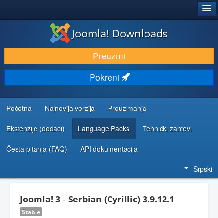
®
JOOMLA!
Joomla! Downloads
PREUZIMANJE I PROŠIRENJA (EKSTENZIJE)
Preuzmi
OTKRIJTE I NAUČITE
Pokreni
ZAJEDNICA I PODRŠKA
RESURSI ZA RAZVOJ
Početna
Najnovija verzija
Preuzimanja
Ekstenzije (dodaci)
Language Packs
Tehnički zahtevi
Česta pitanja (FAQ)
API dokumentacija
Srpski
Joomla! 3 - Serbian (Cyrillic) 3.9.12.1
Stable