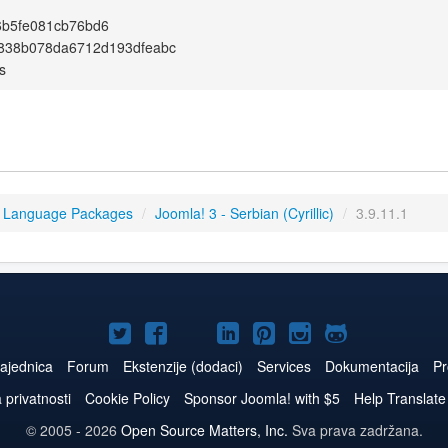
6b5fe081cb76bd6
838b078da6712d193dfeabc
s
3 Language Packages
/
Joomla! 3 - Serbian (Cyrillic)
/
3.9.11.1
Joomla!
Joomla!
Joomla!
Joomla!
Joomla!
Joomla!
Joomla!
na
na
na
naLinkedIn
na
na
na
ajednica
Forum
Ekstenzije (dodaci)
Services
Dokumentacija
Pr
Twitteru
Facebooku
YouTube
Pinterest
Instagram
GitHub
a privatnosti
Cookie Policy
Sponsor Joomla! with $5
Help Translate
© 2005 - 2026
Open Source Matters, Inc.
Sva prava zadržana.