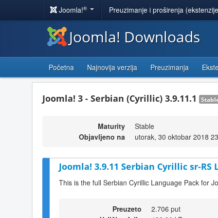
®
Joomla!
Preuzimanje i proširenja (ekstenzij
Joomla! Downloads
Početna
Najnovija verzija
Preuzimanja
Ekste
Joomla! 3 - Serbian (Cyrillic) 3.9.11.1
Stabl
Maturity
Stable
Objavljeno na
utorak, 30 oktobar 2018 2
Joomla! 3.9.11 Serbian Cyrillic sr-RS
This is the full Serbian Cyrillic Language Pack for J
Preuzeto
2.706 put