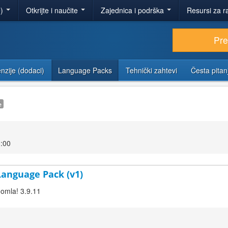
e)
Otkrijte i naučite
Zajednica i podrška
Resursi za r
Pr
nzije (dodaci)
Language Packs
Tehnički zahtevi
Česta pitan
e
3:00
 Language Pack (v1)
oomla! 3.9.11