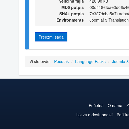
Veličina fajla
428,90 kB
MD5 potpis
00d4186fbae3d06c4
SHA1 potpis
7c327dcba5a71aaba
Environments
Joomla! 3 Translation
Preuzmi sada
Vi ste ovde:
Početak
/
Language Packs
/
Joomla 
Početna
O nama
Z
Izjava o dostupnosti
Politik