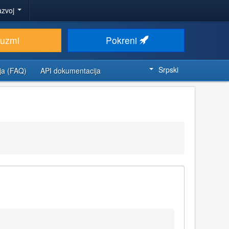
azvoj
euzmi
Pokreni
Srpski
ja (FAQ)
API dokumentacija