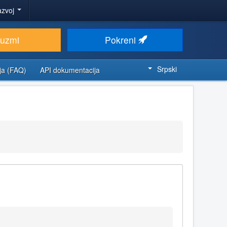
azvoj
euzmi
Pokreni
Srpski
ja (FAQ)
API dokumentacija