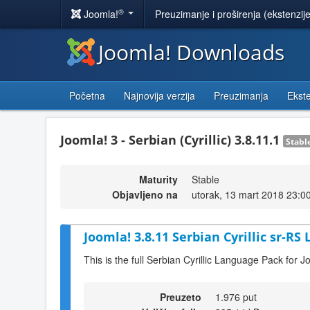
®
Joomla!
Preuzimanje i proširenja (ekstenzij
Joomla! Downloads
Početna
Najnovija verzija
Preuzimanja
Ekste
Joomla! 3 - Serbian (Cyrillic) 3.8.11.1
Stabl
Maturity
Stable
Objavljeno na
utorak, 13 mart 2018 23:0
Joomla! 3.8.11 Serbian Cyrillic sr-RS
This is the full Serbian Cyrillic Language Pack for J
Preuzeto
1.976 put