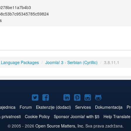
9278be11a7b4b3
b8c53b7c95345785c59824
s
3 Language Packages
/
Joomla! 3 - Serbian (Cyrillic)
/
3.8.11.1
Joomla!
Joomla!
Joomla!
Joomla!
Joomla!
Joomla!
Joomla!
na
na
na
naLinkedIn
na
na
na
ajednica
Forum
Ekstenzije (dodaci)
Services
Dokumentacija
Pr
Twitteru
Facebooku
YouTube
Pinterest
Instagram
GitHub
a privatnosti
Cookie Policy
Sponsor Joomla! with $5
Help Translate
© 2005 - 2026
Open Source Matters, Inc.
Sva prava zadržana.