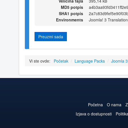
Veličina fajla
395,14 kB
MD5 potpis
a4b3aa93fd3411ff2e
SHA1 potpis
2a7c83d9fef5e90f03
Environments
Joomla! 3 Translation
Preuzmi sada
Vi ste ovde:
Početak
/
Language Packs
/
Joomla 
Početna
O nama
Z
Izjava o dostupnosti
Politik