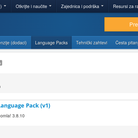
e)
Otkrijte i naučite
Zajednica i podrška
Resursi za r
Pr
nzije (dodaci)
Language Packs
Tehnički zahtevi
Česta pitan
e
0
 Language Pack (v1)
oomla! 3.8.10