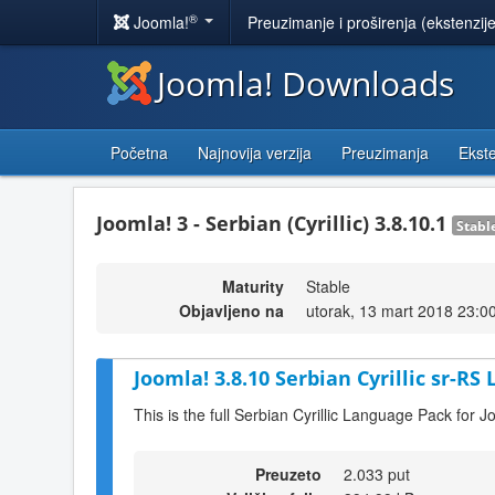
®
Joomla!
Preuzimanje i proširenja (ekstenzij
Joomla! Downloads
Početna
Najnovija verzija
Preuzimanja
Ekste
Joomla! 3 - Serbian (Cyrillic) 3.8.10.1
Stabl
Maturity
Stable
Objavljeno na
utorak, 13 mart 2018 23:0
Joomla! 3.8.10 Serbian Cyrillic sr-RS
This is the full Serbian Cyrillic Language Pack for J
Preuzeto
2.033 put