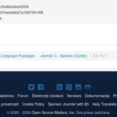
42548b2dee92f09
457ea9e86d7a79975919f8
s
3 Language Packages
/
Joomla! 3 - Serbian (Cyrillic)
/
3.8.10.1
Joomla!
Joomla!
Joomla!
Joomla!
Joomla!
Joomla!
Joomla!
na
na
na
naLinkedIn
na
na
na
ajednica
Forum
Ekstenzije (dodaci)
Services
Dokumentacija
Pr
Twitteru
Facebooku
YouTube
Pinterest
Instagram
GitHub
a privatnosti
Cookie Policy
Sponsor Joomla! with $5
Help Translate
© 2005 - 2026
Open Source Matters, Inc.
Sva prava zadržana.