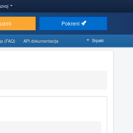
azvoj
euzmi
Pokreni
Srpski
ja (FAQ)
API dokumentacija