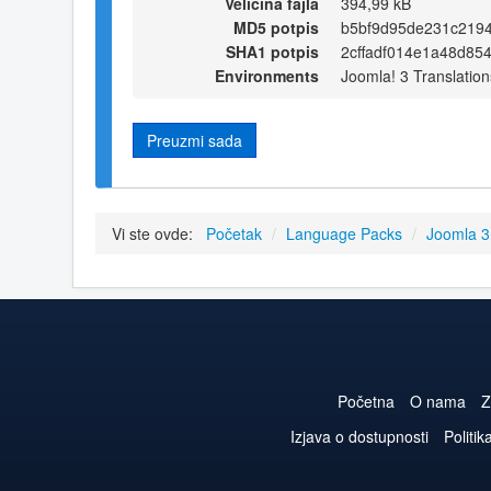
Veličina fajla
394,99 kB
MD5 potpis
b5bf9d95de231c219
SHA1 potpis
2cffadf014e1a48d85
Environments
Joomla! 3 Translation
Preuzmi sada
Vi ste ovde:
Početak
/
Language Packs
/
Joomla 
Početna
O nama
Z
Izjava o dostupnosti
Politik