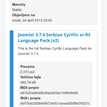
Maturity
Stable
Objavljeno na
sreda, 24 april 2013 23:00
Joomla! 3.7.4 Serbian Cyrillic sr-RS
Language Pack (v2)
This is the full Serbian Cyrillic Language Pack for
Joomla! 3.7.4
Preuzeto
2.373 put
Veličina fajla
382,78 kB
MD5 potpis
e87b20a96dd6cf6a3a53ac10dfe0bef6
SHA1 potpis
0fd75cb33289499724cfc1acea4f2df9a79227c