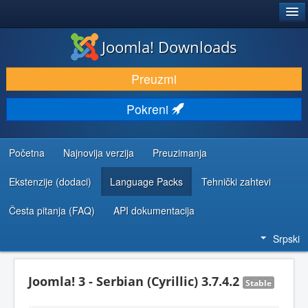
®
JOOMLA!
Joomla! Downloads
PREUZIMANJE I PROŠIRENJA (EKSTENZIJE)
Preuzmi
OTKRIJTE I NAUČITE
Pokreni
ZAJEDNICA I PODRŠKA
RESURSI ZA RAZVOJ
Početna
Najnovija verzija
Preuzimanja
Ekstenzije (dodaci)
Language Packs
Tehnički zahtevi
Česta pitanja (FAQ)
API dokumentacija
Srpski
Joomla! 3 - Serbian (Cyrillic) 3.7.4.2
Stable