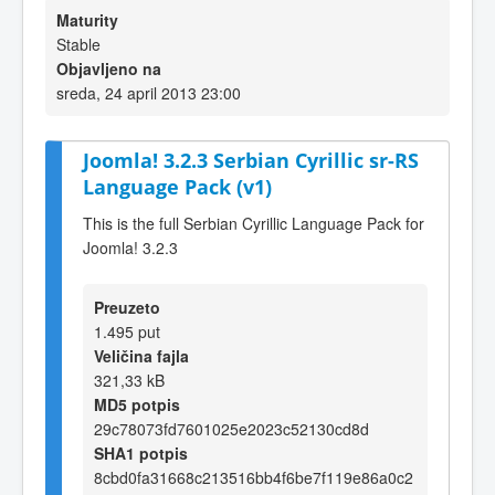
Maturity
Stable
Objavljeno na
sreda, 24 april 2013 23:00
Joomla! 3.2.3 Serbian Cyrillic sr-RS
Language Pack (v1)
This is the full Serbian Cyrillic Language Pack for
Joomla! 3.2.3
Preuzeto
1.495 put
Veličina fajla
321,33 kB
MD5 potpis
29c78073fd7601025e2023c52130cd8d
SHA1 potpis
8cbd0fa31668c213516bb4f6be7f119e86a0c2