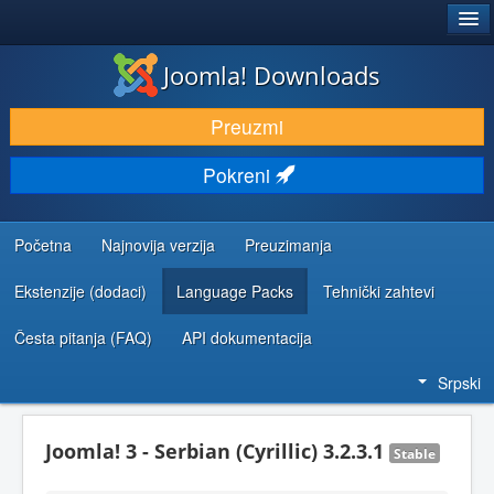
®
JOOMLA!
Joomla! Downloads
PREUZIMANJE I PROŠIRENJA (EKSTENZIJE)
Preuzmi
OTKRIJTE I NAUČITE
Pokreni
ZAJEDNICA I PODRŠKA
RESURSI ZA RAZVOJ
Početna
Najnovija verzija
Preuzimanja
Ekstenzije (dodaci)
Language Packs
Tehnički zahtevi
Česta pitanja (FAQ)
API dokumentacija
Srpski
Joomla! 3 - Serbian (Cyrillic) 3.2.3.1
Stable