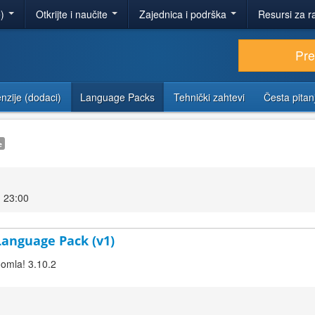
e)
Otkrijte i naučite
Zajednica i podrška
Resursi za r
Pr
nzije (dodaci)
Language Packs
Tehnički zahtevi
Česta pitan
e
 23:00
 Language Pack (v1)
oomla! 3.10.2