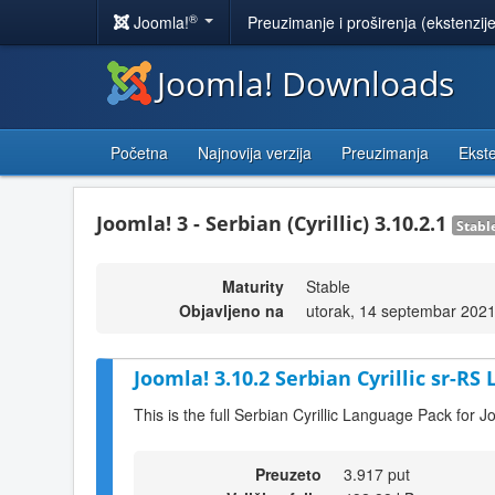
®
Joomla!
Preuzimanje i proširenja (ekstenzij
Joomla! Downloads
Početna
Najnovija verzija
Preuzimanja
Ekste
Joomla! 3 - Serbian (Cyrillic) 3.10.2.1
Stabl
Maturity
Stable
Objavljeno na
utorak, 14 septembar 2021
Joomla! 3.10.2 Serbian Cyrillic sr-RS
This is the full Serbian Cyrillic Language Pack for J
Preuzeto
3.917 put