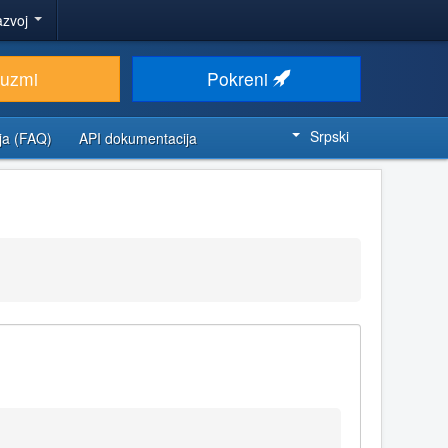
azvoj
euzmi
Pokreni
Srpski
ja (FAQ)
API dokumentacija