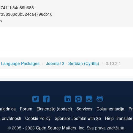
d7411b34e89b683
7338363d3b524ca4796cb10
s
3 Language Packages
/
Joomla! 3 - Serbian (Cyrillic)
/
3.10.2.1
Joomla!
Joomla!
Joomla!
Joomla!
Joomla!
Joomla!
Joomla!
na
na
na
naLinkedIn
na
na
na
ajednica
Forum
Ekstenzije (dodaci)
Services
Dokumentacija
Pr
Twitteru
Facebooku
YouTube
Pinterest
Instagram
GitHub
a privatnosti
Cookie Policy
Sponsor Joomla! with $5
Help Translate
© 2005 - 2026
Open Source Matters, Inc.
Sva prava zadržana.