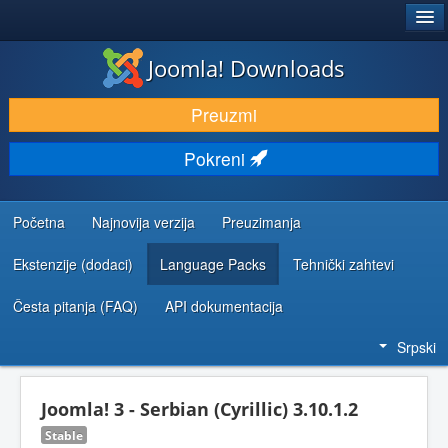
®
JOOMLA!
Joomla! Downloads
PREUZIMANJE I PROŠIRENJA (EKSTENZIJE)
Preuzmi
OTKRIJTE I NAUČITE
Pokreni
ZAJEDNICA I PODRŠKA
RESURSI ZA RAZVOJ
Početna
Najnovija verzija
Preuzimanja
Ekstenzije (dodaci)
Language Packs
Tehnički zahtevi
Česta pitanja (FAQ)
API dokumentacija
Srpski
Joomla! 3 - Serbian (Cyrillic) 3.10.1.2
Stable