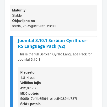
Maturity
Stable
Objavljeno na
sreda, 25 avgust 2021 23:00
Joomla! 3.10.1 Serbian Cyrillic sr-
RS Language Pack (v2)
This is the full Serbian Cyrillic Language Pack for
Joomla! 3.10.1
Preuzeto
1.814 put
Veličina fajla
492,87 kB
MD5 potpis
506fb17bf4b65f941e1cc543894b737f
SHA1 potpis