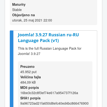
Maturity
Stable
Objavljeno na
utorak, 25 maj 2021 22:00
Joomla! 3.9.27 Russian ru-RU
Language Pack (v1)
This is the full Russian Language Pack for
Joomla! 3.9.27
Preuzeto
45.952 put
Veličina fajla
484,09 kB
MD5 potpis
16be3c32c8f3ef74e617a954737f126a
SHA1 potpis
9a96723ad21fa650d8efc40ed4bc866476900