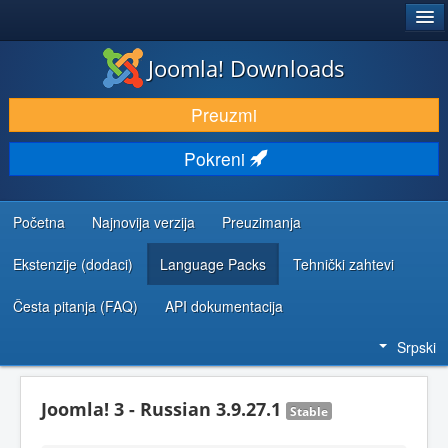
®
JOOMLA!
Joomla! Downloads
PREUZIMANJE I PROŠIRENJA (EKSTENZIJE)
Preuzmi
OTKRIJTE I NAUČITE
Pokreni
ZAJEDNICA I PODRŠKA
RESURSI ZA RAZVOJ
Početna
Najnovija verzija
Preuzimanja
Ekstenzije (dodaci)
Language Packs
Tehnički zahtevi
Česta pitanja (FAQ)
API dokumentacija
Srpski
Joomla! 3 - Russian 3.9.27.1
Stable