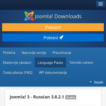
®
JOOMLA!
Joomla! Downloads
PREUZIMANJE I PROŠIRENJA (EKSTENZIJE)
Preuzmi
OTKRIJTE I NAUČITE
Pokreni
ZAJEDNICA I PODRŠKA
RESURSI ZA RAZVOJ
Početna
Najnovija verzija
Preuzimanja
Ekstenzije (dodaci)
Language Packs
Tehnički zahtevi
Česta pitanja (FAQ)
API dokumentacija
Srpski
Joomla! 3 - Russian 3.8.2.1
Stable