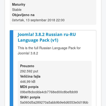
Maturity
Stable
Objavljeno na
četvrtak, 13 septembar 2018 22:00
Joomla! 3.8.2 Russian ru-RU
Language Pack (v1)
This is the full Russian Language Pack for
Joomla! 3.8.2
Preuzeto
292.592 put
Veličina fajla
446,99 kB
MD5 potpis
09bef8cbcdda4cb7768ed00c8befbb99
SHA1 potpis
5a060d5a289270a5abb9b9e6d6553e0d19bb