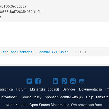
37b150c3ec35b5a
6c638cbaf726354239f1b0b
s
3 Language Packages
/
Joomla! 3 - Russian
/
3.8.12.1
Joomla!
Joomla!
Joomla!
Joomla!
Joomla!
Joomla!
Joomla!
na
na
na
naLinkedIn
na
na
na
ajednica
Forum
Ekstenzije (dodaci)
Services
Dokumentacija
Pr
Twitteru
Facebooku
YouTube
Pinterest
Instagram
GitHub
a privatnosti
Cookie Policy
Sponsor Joomla! with $5
Help Translate
© 2005 - 2026
Open Source Matters, Inc.
Sva prava zadržana.