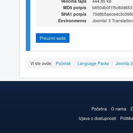
Veličina fajla
444,85 kB
MD5 potpis
b8504b0f1f5c80d65
SHA1 potpis
70d8b5aece4c3c095
Environments
Joomla! 3 Translation
Preuzmi sada
Vi ste ovde:
Početak
/
Language Packs
/
Joomla 
Početna
O nama
Z
Izjava o dostupnosti
Politik