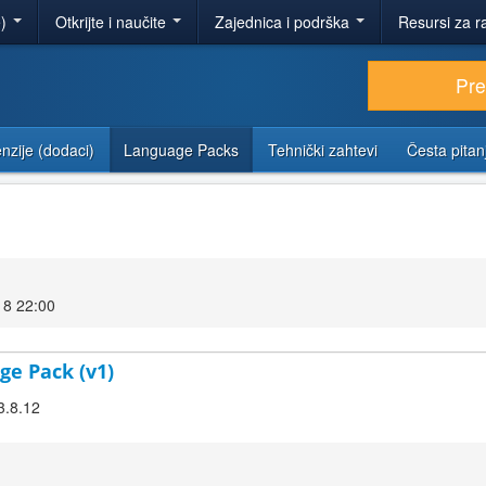
e)
Otkrijte i naučite
Zajednica i podrška
Resursi za r
Pr
nzije (dodaci)
Language Packs
Tehnički zahtevi
Česta pitan
18 22:00
ge Pack (v1)
3.8.12