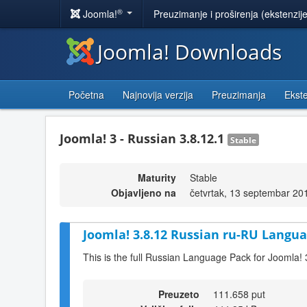
®
Joomla!
Preuzimanje i proširenja (ekstenzij
Joomla! Downloads
Početna
Najnovija verzija
Preuzimanja
Ekste
Joomla! 3 - Russian 3.8.12.1
Stable
Maturity
Stable
Objavljeno na
četvrtak, 13 septembar 20
Joomla! 3.8.12 Russian ru-RU Langua
This is the full Russian Language Pack for Joomla! 
Preuzeto
111.658 put