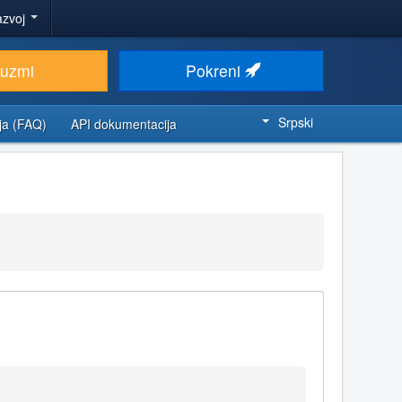
azvoj
euzmi
Pokreni
Srpski
ja (FAQ)
API dokumentacija