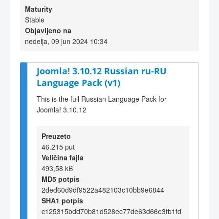
Maturity
Stable
Objavljeno na
nedelja, 09 jun 2024 10:34
Joomla! 3.10.12 Russian ru-RU
Language Pack (v1)
This is the full Russian Language Pack for
Joomla! 3.10.12
Preuzeto
46.215 put
Veličina fajla
493,58 kB
MD5 potpis
2ded60d9df9522a482103c10bb9e6844
SHA1 potpis
c125315bdd70b81d528ec77de63d66e3fb1fd