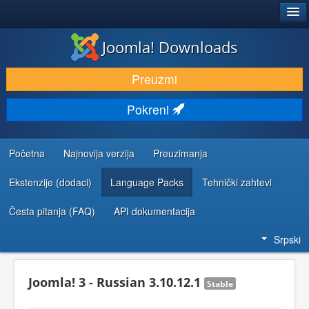
®
JOOMLA!
Joomla! Downloads
PREUZIMANJE I PROŠIRENJA (EKSTENZIJE)
Preuzmi
OTKRIJTE I NAUČITE
Pokreni
ZAJEDNICA I PODRŠKA
RESURSI ZA RAZVOJ
Početna
Najnovija verzija
Preuzimanja
Ekstenzije (dodaci)
Language Packs
Tehnički zahtevi
Česta pitanja (FAQ)
API dokumentacija
Srpski
Joomla! 3 - Russian 3.10.12.1
Stable