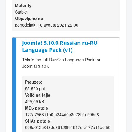
Maturity
Stable
Objavljeno na
ponedeljak, 16 avgust 2021 22:00
Joomla! 3.10.0 Russian ru-RU
Language Pack (v1)
This is the full Russian Language Pack for
Joomla! 3.10.0
Preuzeto
55.520 put
Veličina fajla
495,09 kB
MD5 potpis
177a7563d1b0fa244d0e8e78b1c995e8
SHA1 potpis
098a012c643de89126f91917efc177a11eef50