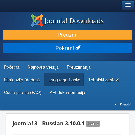
®
JOOMLA!
Joomla! Downloads
PREUZIMANJE I PROŠIRENJA (EKSTENZIJE)
Preuzmi
OTKRIJTE I NAUČITE
Pokreni
ZAJEDNICA I PODRŠKA
RESURSI ZA RAZVOJ
Početna
Najnovija verzija
Preuzimanja
Ekstenzije (dodaci)
Language Packs
Tehnički zahtevi
Česta pitanja (FAQ)
API dokumentacija
Srpski
Joomla! 3 - Russian 3.10.0.1
Stable