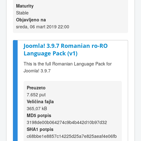
Maturity
Stable
Objavljeno na
sreda, 06 mart 2019 22:00
Joomla! 3.9.7 Romanian ro-RO
Language Pack (v1)
This is the full Romanian Language Pack for
Joomla! 3.9.7
Preuzeto
7.652 put
Veličina fajla
365,07 kB
MD5 potpis
3198de00b064274c9b4b442d10b97d32
SHA1 potpis
c68bbe1e8857c14225d25a7e825aeaf4e06fb