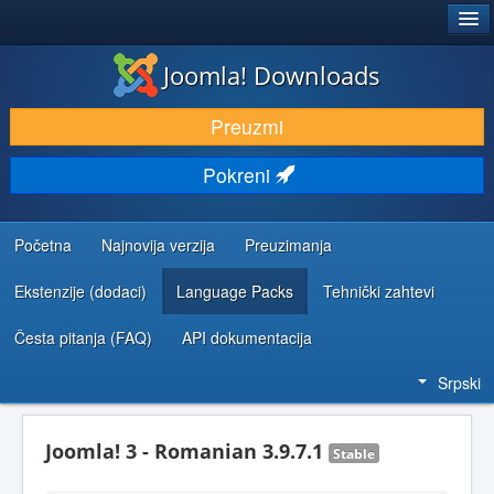
®
JOOMLA!
Joomla! Downloads
PREUZIMANJE I PROŠIRENJA (EKSTENZIJE)
Preuzmi
OTKRIJTE I NAUČITE
Pokreni
ZAJEDNICA I PODRŠKA
RESURSI ZA RAZVOJ
Početna
Najnovija verzija
Preuzimanja
Ekstenzije (dodaci)
Language Packs
Tehnički zahtevi
Česta pitanja (FAQ)
API dokumentacija
Srpski
Joomla! 3 - Romanian 3.9.7.1
Stable