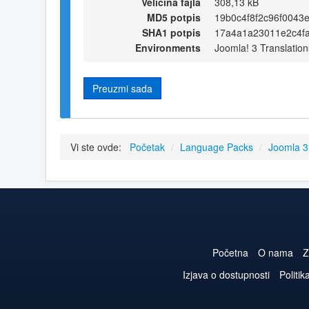
Veličina fajla
308,13 kB
MD5 potpis
19b0c4f8f2c96f0043
SHA1 potpis
17a4a1a23011e2c4f
Environments
Joomla! 3 Translation
Preuzmi sada
Vi ste ovde:
Početak
/
Language Packs
/
Joomla 
Početna
O nama
Z
Izjava o dostupnosti
Politik