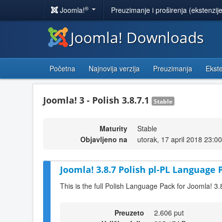
®
Joomla!
Preuzimanje i proširenja (ekstenzij
Joomla! Downloads
Početna
Najnovija verzija
Preuzimanja
Ekste
Joomla! 3 - Polish 3.8.7.1
Stable
Maturity
Stable
Objavljeno na
utorak, 17 april 2018 23:00
Joomla! 3.8.7 Polish pl-PL Language 
This is the full Polish Language Pack for Joomla! 3.
Preuzeto
2.606 put