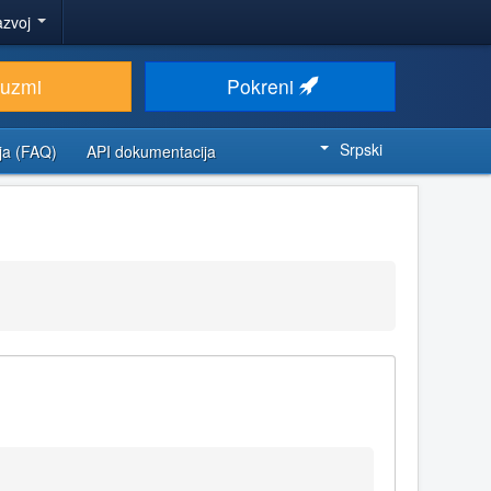
azvoj
euzmi
Pokreni
Srpski
ja (FAQ)
API dokumentacija