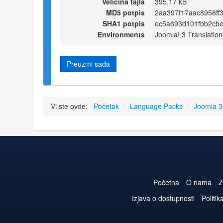
Veličina fajla
395,17 kB
MD5 potpis
2aa397f17aac8958ff
SHA1 potpis
ec5a693d101fbb2cb
Environments
Joomla! 3 Translation
Preuzmi sada
Vi ste ovde:
Početak
/
Language Packs
/
Joomla 
Početna
O nama
Z
Izjava o dostupnosti
Politik