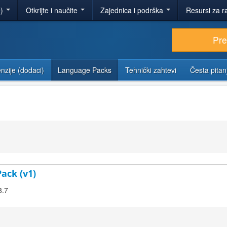
e)
Otkrijte i naučite
Zajednica i podrška
Resursi za r
Pr
nzije (dodaci)
Language Packs
Tehnički zahtevi
Česta pitan
Pack (v1)
8.7