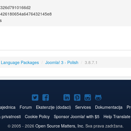
3326d7910166d2
e426180654a6476432145e8
s
3 Language Packages
/
Joomla! 3 - Polish
/
3.8.7.1
Joomla!
Joomla!
Joomla!
Joomla!
Joomla!
Joomla!
Joomla!
na
na
na
naLinkedIn
na
na
na
ajednica
Forum
Ekstenzije (dodaci)
Services
Dokumentacija
Pr
Twitteru
Facebooku
YouTube
Pinterest
Instagram
GitHub
a privatnosti
Cookie Policy
Sponsor Joomla! with $5
Help Translate
© 2005 - 2026
Open Source Matters, Inc.
Sva prava zadržana.