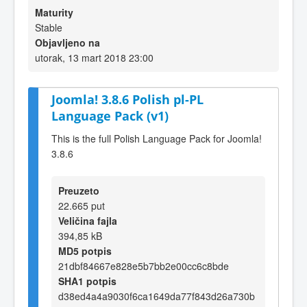
Maturity
Stable
Objavljeno na
utorak, 13 mart 2018 23:00
Joomla! 3.8.6 Polish pl-PL
Language Pack (v1)
This is the full Polish Language Pack for Joomla!
3.8.6
Preuzeto
22.665 put
Veličina fajla
394,85 kB
MD5 potpis
21dbf84667e828e5b7bb2e00cc6c8bde
SHA1 potpis
d38ed4a4a9030f6ca1649da77f843d26a730b