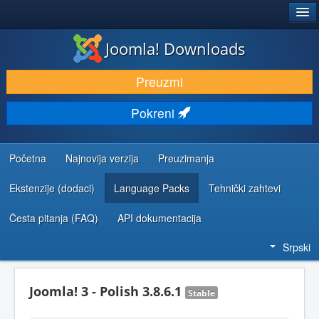
®
JOOMLA!
Joomla! Downloads
PREUZIMANJE I PROŠIRENJA (EKSTENZIJE)
Preuzmi
OTKRIJTE I NAUČITE
Pokreni
ZAJEDNICA I PODRŠKA
RESURSI ZA RAZVOJ
Početna
Najnovija verzija
Preuzimanja
Ekstenzije (dodaci)
Language Packs
Tehnički zahtevi
Česta pitanja (FAQ)
API dokumentacija
Srpski
Joomla! 3 - Polish 3.8.6.1
Stable