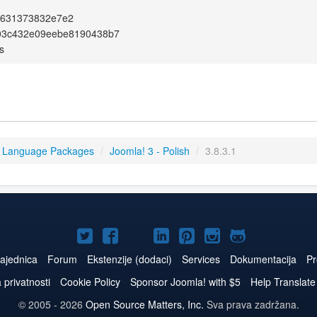
c631373832e7e2
803c432e09eebe8190438b7
s
3 Language Packages
/
Joomla! 3 - Polish
/
3.8.3.1
Joomla!
Joomla!
Joomla!
Joomla!
Joomla!
Joomla!
Joomla!
na
na
na
naLinkedIn
na
na
na
ajednica
Forum
Ekstenzije (dodaci)
Services
Dokumentacija
Pr
Twitteru
Facebooku
YouTube
Pinterest
Instagram
GitHub
a privatnosti
Cookie Policy
Sponsor Joomla! with $5
Help Translate
© 2005 - 2026
Open Source Matters, Inc.
Sva prava zadržana.