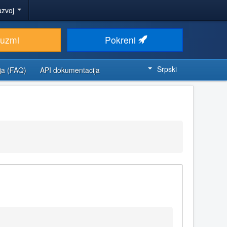
azvoj
euzmi
Pokreni
Srpski
ja (FAQ)
API dokumentacija