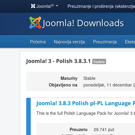
®
Joomla!
Preuzimanje i proširenja (ekstenzij
Joomla! Downloads
Početna
Najnovija verzija
Preuzimanja
Ekste
Joomla! 3 - Polish 3.8.3.1
Stable
Maturity
Stable
Objavljeno na
ponedeljak, 11 decembar 
Joomla! 3.8.3 Polish pl-PL Language 
This is the full Polish Language Pack for Joomla! 3.
Preuzeto
29.741 put