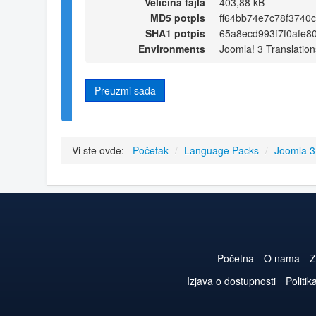
Veličina fajla
403,88 kB
MD5 potpis
ff64bb74e7c78f3740
SHA1 potpis
65a8ecd993f7f0afe
Environments
Joomla! 3 Translation
Preuzmi sada
Vi ste ovde:
Početak
/
Language Packs
/
Joomla 
Početna
O nama
Z
Izjava o dostupnosti
Politik