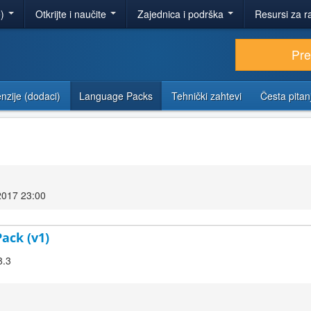
e)
Otkrijte i naučite
Zajednica i podrška
Resursi za r
Pr
nzije (dodaci)
Language Packs
Tehnički zahtevi
Česta pitan
2017 23:00
Pack (v1)
8.3