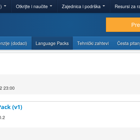
e)
Otkrijte i naučite
Zajednica i podrška
Resursi za r
Pr
nzije (dodaci)
Language Packs
Tehnički zahtevi
Česta pitan
2 23:00
Pack (v1)
0.2