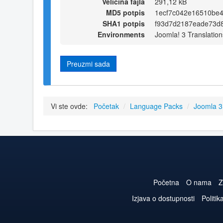
Veličina fajla
291,12 kB
MD5 potpis
1ecf7c042e16510be4
SHA1 potpis
f93d7d2187eade73d8
Environments
Joomla! 3 Translation
Preuzmi sada
Vi ste ovde:
Početak
/
Language Packs
/
Joomla 
Početna
O nama
Z
Izjava o dostupnosti
Politik