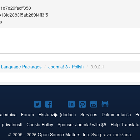
1e7e29facff350
13fd2883f5ab289f4ff3f5
s
3 Language Packages
/
Joomla! 3 - Polish
/
3.0.2.1
Joomla!
Joomla!
Joomla!
Joomla!
Joomla!
Joomla!
Joomla!
na
na
na
naLinkedIn
na
na
na
ajednica
Forum
Ekstenzije (dodaci)
Services
Dokumentacija
Pr
Twitteru
Facebooku
YouTube
Pinterest
Instagram
GitHub
a privatnosti
Cookie Policy
Sponsor Joomla! with $5
Help Translate
© 2005 - 2026
Open Source Matters, Inc.
Sva prava zadržana.