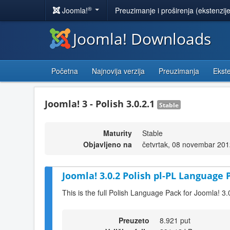
®
Joomla!
Preuzimanje i proširenja (ekstenzij
Joomla! Downloads
Početna
Najnovija verzija
Preuzimanja
Ekste
Joomla! 3 - Polish 3.0.2.1
Stable
Maturity
Stable
Objavljeno na
četvrtak, 08 novembar 201
Joomla! 3.0.2 Polish pl-PL Language 
This is the full Polish Language Pack for Joomla! 3.
Preuzeto
8.921 put