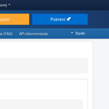
azvoj
euzmi
Pokreni
Srpski
ja (FAQ)
API dokumentacija