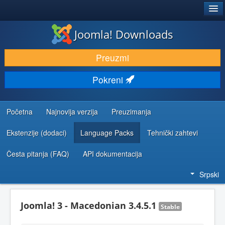
®
JOOMLA!
Joomla! Downloads
PREUZIMANJE I PROŠIRENJA (EKSTENZIJE)
Preuzmi
OTKRIJTE I NAUČITE
Pokreni
ZAJEDNICA I PODRŠKA
RESURSI ZA RAZVOJ
Početna
Najnovija verzija
Preuzimanja
Ekstenzije (dodaci)
Language Packs
Tehnički zahtevi
Česta pitanja (FAQ)
API dokumentacija
Srpski
Joomla! 3 - Macedonian 3.4.5.1
Stable