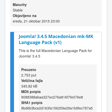
Maturity
Stable
Objavljeno na
sreda, 21 oktobar 2015 23:00
Joomla! 3.4.5 Macedonian mk-MK
Language Pack (v1)
This is the full Macedonian Language Pack for
Joomla! 3.4.5
Preuzeto
2.753 put
Veličina fajla
345,82 kB
MD5 potpis
9088388abaa327ec276a816f7fe076e8
SHA1 potpis
8bd6b3bce2d163fa156259e29a1b9fec787a5