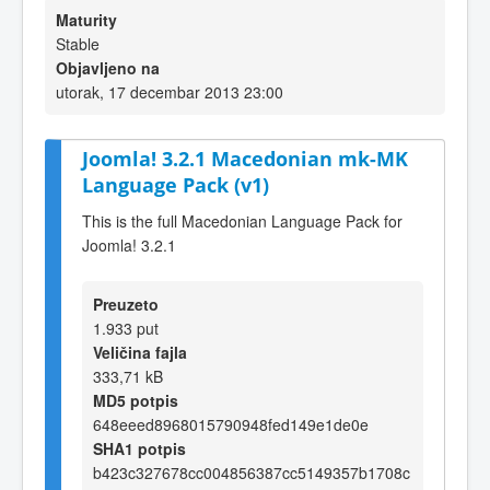
Maturity
Stable
Objavljeno na
utorak, 17 decembar 2013 23:00
Joomla! 3.2.1 Macedonian mk-MK
Language Pack (v1)
This is the full Macedonian Language Pack for
Joomla! 3.2.1
Preuzeto
1.933 put
Veličina fajla
333,71 kB
MD5 potpis
648eeed8968015790948fed149e1de0e
SHA1 potpis
b423c327678cc004856387cc5149357b1708c