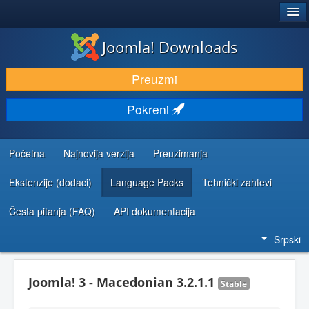
®
JOOMLA!
Joomla! Downloads
PREUZIMANJE I PROŠIRENJA (EKSTENZIJE)
Preuzmi
OTKRIJTE I NAUČITE
Pokreni
ZAJEDNICA I PODRŠKA
RESURSI ZA RAZVOJ
Početna
Najnovija verzija
Preuzimanja
Ekstenzije (dodaci)
Language Packs
Tehnički zahtevi
Česta pitanja (FAQ)
API dokumentacija
Srpski
Joomla! 3 - Macedonian 3.2.1.1
Stable