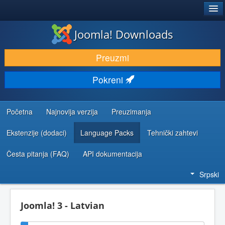
®
JOOMLA!
Joomla! Downloads
PREUZIMANJE I PROŠIRENJA (EKSTENZIJE)
Preuzmi
OTKRIJTE I NAUČITE
Pokreni
ZAJEDNICA I PODRŠKA
RESURSI ZA RAZVOJ
Početna
Najnovija verzija
Preuzimanja
Ekstenzije (dodaci)
Language Packs
Tehnički zahtevi
Česta pitanja (FAQ)
API dokumentacija
Srpski
Joomla! 3 - Latvian