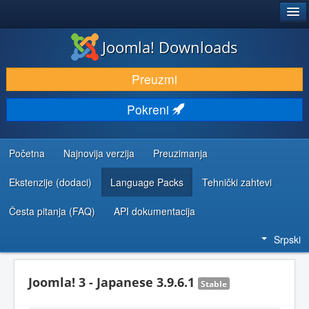
®
JOOMLA!
Joomla! Downloads
PREUZIMANJE I PROŠIRENJA (EKSTENZIJE)
Preuzmi
OTKRIJTE I NAUČITE
Pokreni
ZAJEDNICA I PODRŠKA
RESURSI ZA RAZVOJ
Početna
Najnovija verzija
Preuzimanja
Ekstenzije (dodaci)
Language Packs
Tehnički zahtevi
Česta pitanja (FAQ)
API dokumentacija
Srpski
Joomla! 3 - Japanese 3.9.6.1
Stable