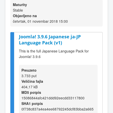
Maturity
Stable
Objavljeno na
četvrtak, 01 novembar 2018 15:00
Joomla! 3.9.6 Japanese ja-JP
Language Pack (v1)
This is the full Japanese Language Pack for
Joomla! 3.9.6
Preuzeto
3.733 put
Veličina fajla
404,17 kB
MD5 potpis
15086844afc421ddd92eecdd33117800
SHA1 potpis
0f738c837a4ea4ee68792245dcf83bba2a665