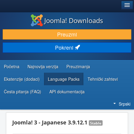
®
JOOMLA!
Joomla! Downloads
PREUZIMANJE I PROŠIRENJA (EKSTENZIJE)
Preuzmi
OTKRIJTE I NAUČITE
Pokreni
ZAJEDNICA I PODRŠKA
RESURSI ZA RAZVOJ
Početna
Najnovija verzija
Preuzimanja
Ekstenzije (dodaci)
Language Packs
Tehnički zahtevi
Česta pitanja (FAQ)
API dokumentacija
Srpski
Joomla! 3 - Japanese 3.9.12.1
Stable