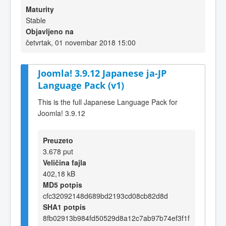
Maturity
Stable
Objavljeno na
četvrtak, 01 novembar 2018 15:00
Joomla! 3.9.12 Japanese ja-JP
Language Pack (v1)
This is the full Japanese Language Pack for
Joomla! 3.9.12
Preuzeto
3.678 put
Veličina fajla
402,18 kB
MD5 potpis
cfc32092148d689bd2193cd08cb82d8d
SHA1 potpis
8fb02913b984fd50529d8a12c7ab97b74ef3f1f