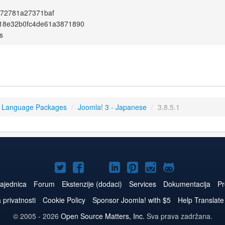
872781a27371baf
e18e32b0fc4de61a3871890
s
3 Language Packages
/
Joomla! 3 - Japanese
/
3.8.5.1
Joomla!
Joomla!
Joomla!
Joomla!
Joomla!
Joomla!
Joomla!
na
na
na
naLinkedIn
na
na
na
ajednica
Forum
Ekstenzije (dodaci)
Services
Dokumentacija
Pr
Twitteru
Facebooku
YouTube
Pinterest
Instagram
GitHub
a privatnosti
Cookie Policy
Sponsor Joomla! with $5
Help Translate
© 2005 - 2026
Open Source Matters, Inc.
Sva prava zadržana.