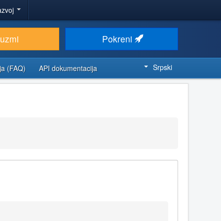
azvoj
euzmi
Pokreni
Srpski
ja (FAQ)
API dokumentacija