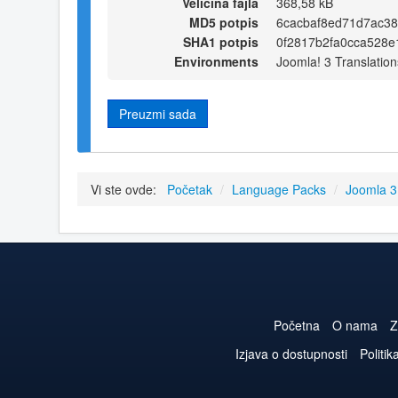
Veličina fajla
368,58 kB
MD5 potpis
6cacbaf8ed71d7ac3
SHA1 potpis
0f2817b2fa0cca528
Environments
Joomla! 3 Translation
Preuzmi sada
Vi ste ovde:
Početak
/
Language Packs
/
Joomla 
Početna
O nama
Z
Izjava o dostupnosti
Politik