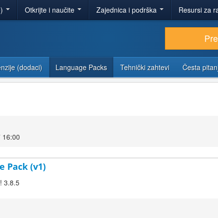
e)
Otkrijte i naučite
Zajednica i podrška
Resursi za r
Pr
nzije (dodaci)
Language Packs
Tehnički zahtevi
Česta pitan
 16:00
e Pack (v1)
! 3.8.5