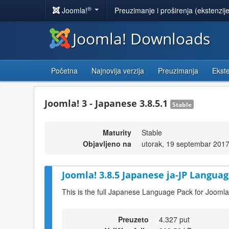
®
Joomla!
Preuzimanje i proširenja (ekstenzij
Joomla! Downloads
Početna
Najnovija verzija
Preuzimanja
Ekste
Joomla! 3 - Japanese 3.8.5.1
Stable
Maturity
Stable
Objavljeno na
utorak, 19 septembar 2017
Joomla! 3.8.5 Japanese ja-JP Languag
This is the full Japanese Language Pack for Joomla
Preuzeto
4.327 put