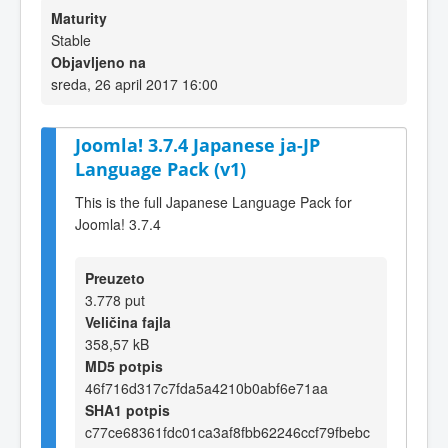
Maturity
Stable
Objavljeno na
sreda, 26 april 2017 16:00
Joomla! 3.7.4 Japanese ja-JP
Language Pack (v1)
This is the full Japanese Language Pack for
Joomla! 3.7.4
Preuzeto
3.778 put
Veličina fajla
358,57 kB
MD5 potpis
46f716d317c7fda5a4210b0abf6e71aa
SHA1 potpis
c77ce68361fdc01ca3af8fbb62246ccf79fbebc