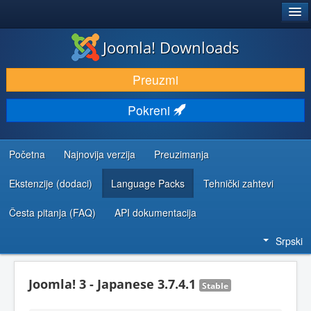
®
JOOMLA!
Joomla! Downloads
PREUZIMANJE I PROŠIRENJA (EKSTENZIJE)
Preuzmi
OTKRIJTE I NAUČITE
Pokreni
ZAJEDNICA I PODRŠKA
RESURSI ZA RAZVOJ
Početna
Najnovija verzija
Preuzimanja
Ekstenzije (dodaci)
Language Packs
Tehnički zahtevi
Česta pitanja (FAQ)
API dokumentacija
Srpski
Joomla! 3 - Japanese 3.7.4.1
Stable