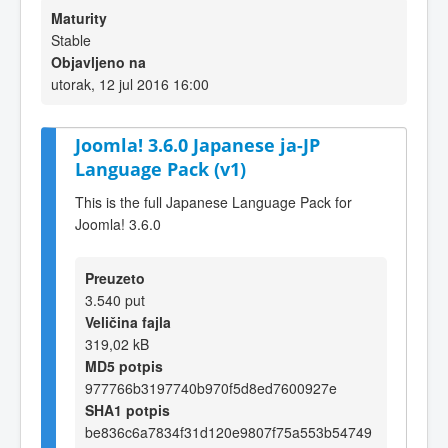
Maturity
Stable
Objavljeno na
utorak, 12 jul 2016 16:00
Joomla! 3.6.0 Japanese ja-JP
Language Pack (v1)
This is the full Japanese Language Pack for
Joomla! 3.6.0
Preuzeto
3.540 put
Veličina fajla
319,02 kB
MD5 potpis
977766b3197740b970f5d8ed7600927e
SHA1 potpis
be836c6a7834f31d120e9807f75a553b54749