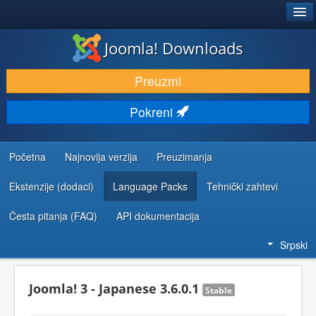
®
JOOMLA!
Joomla! Downloads
PREUZIMANJE I PROŠIRENJA (EKSTENZIJE)
Preuzmi
OTKRIJTE I NAUČITE
Pokreni
ZAJEDNICA I PODRŠKA
RESURSI ZA RAZVOJ
Početna
Najnovija verzija
Preuzimanja
Ekstenzije (dodaci)
Language Packs
Tehnički zahtevi
Česta pitanja (FAQ)
API dokumentacija
Srpski
Joomla! 3 - Japanese 3.6.0.1
Stable