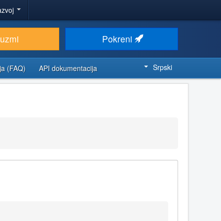
azvoj
euzmi
Pokreni
Srpski
ja (FAQ)
API dokumentacija