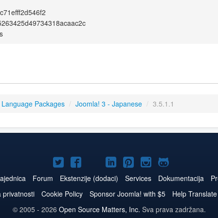
c71efff2d546f2
5263425d49734318acaac2c
s
3 Language Packages
/
Joomla! 3 - Japanese
/
3.5.1.1
Joomla!
Joomla!
Joomla!
Joomla!
Joomla!
Joomla!
Joomla!
na
na
na
naLinkedIn
na
na
na
ajednica
Forum
Ekstenzije (dodaci)
Services
Dokumentacija
Pr
Twitteru
Facebooku
YouTube
Pinterest
Instagram
GitHub
a privatnosti
Cookie Policy
Sponsor Joomla! with $5
Help Translate
© 2005 - 2026
Open Source Matters, Inc.
Sva prava zadržana.