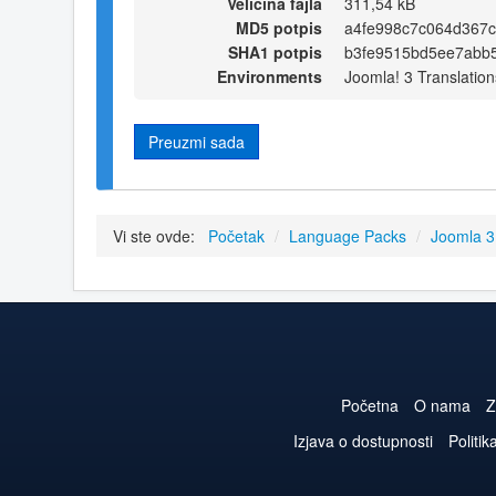
Veličina fajla
311,54 kB
MD5 potpis
a4fe998c7c064d367c
SHA1 potpis
b3fe9515bd5ee7abb
Environments
Joomla! 3 Translation
Preuzmi sada
Vi ste ovde:
Početak
/
Language Packs
/
Joomla 
Početna
O nama
Z
Izjava o dostupnosti
Politik