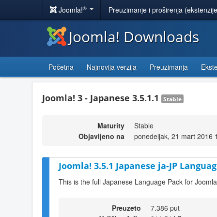
®
Joomla!
Preuzimanje i proširenja (ekstenzij
Joomla! Downloads
Početna
Najnovija verzija
Preuzimanja
Ekste
Joomla! 3 - Japanese 3.5.1.1
Stable
Maturity
Stable
Objavljeno na
ponedeljak, 21 mart 2016 
Joomla! 3.5.1 Japanese ja-JP Languag
This is the full Japanese Language Pack for Joomla
Preuzeto
7.386 put