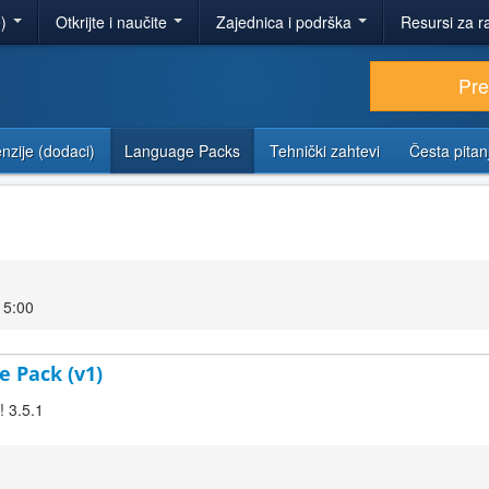
e)
Otkrijte i naučite
Zajednica i podrška
Resursi za r
Pr
nzije (dodaci)
Language Packs
Tehnički zahtevi
Česta pitan
15:00
e Pack (v1)
! 3.5.1