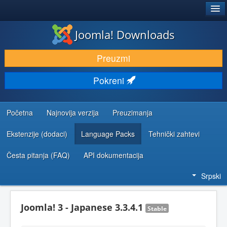
®
JOOMLA!
Joomla! Downloads
PREUZIMANJE I PROŠIRENJA (EKSTENZIJE)
Preuzmi
OTKRIJTE I NAUČITE
Pokreni
ZAJEDNICA I PODRŠKA
RESURSI ZA RAZVOJ
Početna
Najnovija verzija
Preuzimanja
Ekstenzije (dodaci)
Language Packs
Tehnički zahtevi
Česta pitanja (FAQ)
API dokumentacija
Srpski
Joomla! 3 - Japanese 3.3.4.1
Stable