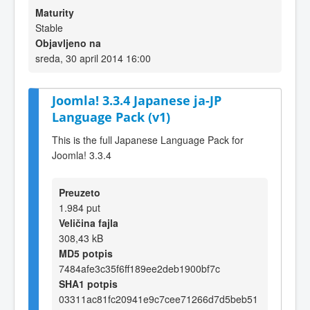
Maturity
Stable
Objavljeno na
sreda, 30 april 2014 16:00
Joomla! 3.3.4 Japanese ja-JP
Language Pack (v1)
This is the full Japanese Language Pack for
Joomla! 3.3.4
Preuzeto
1.984 put
Veličina fajla
308,43 kB
MD5 potpis
7484afe3c35f6ff189ee2deb1900bf7c
SHA1 potpis
03311ac81fc20941e9c7cee71266d7d5beb51