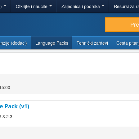
e)
Otkrijte i naučite
Zajednica i podrška
Resursi za r
Pr
nzije (dodaci)
Language Packs
Tehnički zahtevi
Česta pitan
15:00
e Pack (v1)
! 3.2.3