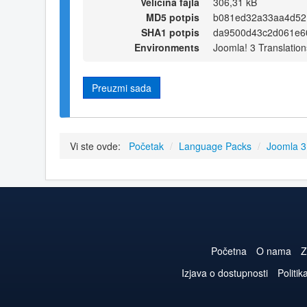
Veličina fajla
306,31 kB
MD5 potpis
b081ed32a33aa4d52
SHA1 potpis
da9500d43c2d061e6
Environments
Joomla! 3 Translation
Preuzmi sada
Vi ste ovde:
Početak
/
Language Packs
/
Joomla 
Početna
O nama
Z
Izjava o dostupnosti
Politik