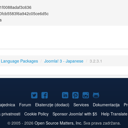
1f0088adaf3c636
0fcb5583f6a942c05ce6d5c
s
3 Language Packages
/
Joomla! 3 - Japanese
/
3.2.3.1
Joomla!
Joomla!
Joomla!
Joomla!
Joomla!
Joomla!
Joomla!
na
na
na
naLinkedIn
na
na
na
ajednica
Forum
Ekstenzije (dodaci)
Services
Dokumentacija
Pr
Twitteru
Facebooku
YouTube
Pinterest
Instagram
GitHub
a privatnosti
Cookie Policy
Sponsor Joomla! with $5
Help Translate
© 2005 - 2026
Open Source Matters, Inc.
Sva prava zadržana.