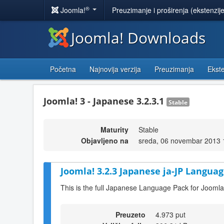
®
Joomla!
Preuzimanje i proširenja (ekstenzij
Joomla! Downloads
Početna
Najnovija verzija
Preuzimanja
Ekste
Joomla! 3 - Japanese 3.2.3.1
Stable
Maturity
Stable
Objavljeno na
sreda, 06 novembar 2013 
Joomla! 3.2.3 Japanese ja-JP Languag
This is the full Japanese Language Pack for Joomla
Preuzeto
4.973 put