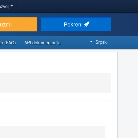
azvoj
euzmi
Pokreni
Srpski
ja (FAQ)
API dokumentacija